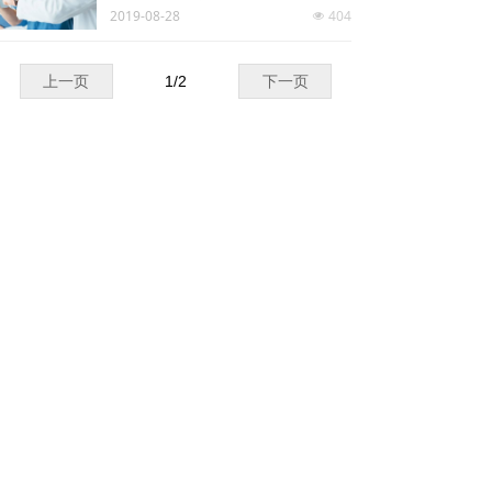
者要活得更久。
2019-08-28
404
넶
上一页
1
/
2
下一页