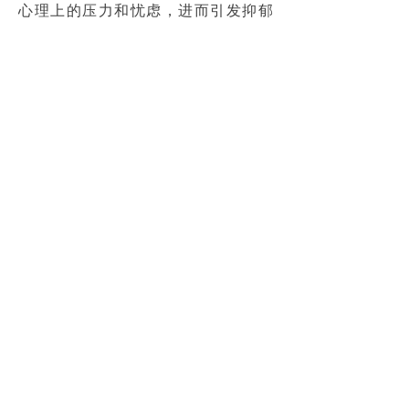
心理上的压力和忧虑，进而引发抑郁
和焦虑等症状，甚至影响治疗的内容
和效果。人参皂苷
可通过增强机
Rg3
体自身免疫能力、改善自身心理状态
等方式，减少患者心理方面的负担，
增强患者的抗病能力。研究表明，人
参皂苷
可以改善癌症患者的抑郁
Rg3
症状和焦虑症状，提高患者的生活质
量。
综上，人参皂苷
联合放化疗对于
Rg3
减轻化疗副作用和提高放化疗疗效具
有一定的优势。在实践中，可以根据
患者的具体情况和治疗需要，合理应
用人参皂苷
，达到更好地改善患
Rg3