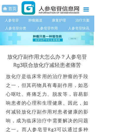
首页
首页
낀
끀
人参皂苷专题
人参皂苷
肿瘤频道
康复护理
治疗方案
人参皂苷分类
人参皂苷作用
人参皂苷快讯
肿瘤频道
康复护理
放化疗副作用大怎么办？人参皂苷
治疗方案
Rg3联合放化疗减轻患者痛苦
饮食调理
放化疗是临床常用的治疗肿瘤的手段
健康快讯
之一，但其药物具有毒副作用，如恶
心呕吐、疼痛乏力、脱发等，容易影
每日养生
响患者的心理和生理健康。因此，如
人参皂苷系列产品
何减轻放化疗副作用对患者健康的影
响，成为临床治疗中需要解决的问题
联系我们
之一。而人参皂苷
可以通过多种
Rg3