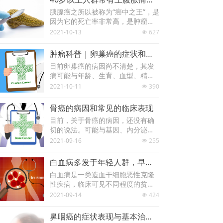
胰腺癌之所以被称为“癌中之王”，是
因为它的死亡率非常高，是肿瘤中
最致命的一种，早期诊断并进行手
2021-10-13
627
넶
术治疗是提高胰腺癌治愈率、生存
率的关键，但遗憾的是胰腺癌不容
肿瘤科普 | 卵巢癌的症状和预防
易被早期发现，当获得确诊时，十
目前卵巢癌的病因尚不清楚，其发
之八九已向周围脏器肝、胆道、胃
病可能与年龄、生育、血型、精神
扩散，根治手术的范围相当大。
因素及环境等有关。
2021-10-11
390
넶
骨癌的病因和常见的临床表现
目前，关于骨癌的病因，还没有确
切的说法。可能与基因、内分泌等
因素相关，也可能与化学元素物
2021-09-16
255
넶
质、内外照射慢性刺激、病毒感染
等相关。如：X线、镭、氢、锶、放
白血病多发于年轻人群，早期症状需知晓
射性同位素等，这些辐射都是有可
白血病是一类造血干细胞恶性克隆
能会通过人体内或人体外，如人长
性疾病，临床可见不同程度的贫
期接触这些辐射，可能会诱发骨
血、出血、感染发热以及肝、脾、
2021-09-14
424
癌。
넶
淋巴结肿大和骨骼疼痛。
鼻咽癌的症状表现与基本治疗方案