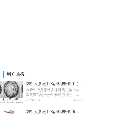
用户热搜
剖析人参皂苷Rg3机理作用（一）：“抑制肿瘤新生血管”
血管生成是恶性实体肿瘤突破上皮
基底膜后进一步生长所必须的，肿
瘤凭借新生血管来获取营养，从而
2023-03-17
972
넶
生长、扩大。人参皂苷Rg3可以抑
制肿瘤新生血管生成，有效阻断肿
剖析人参皂苷Rg3机理作用(三)：“诱导肿瘤细胞凋亡 ”
瘤吸取营养和扩散转移的通道。