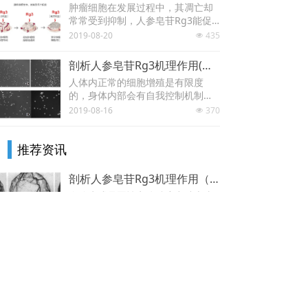
肿瘤细胞在发展过程中，其凋亡却
常常受到抑制，人参皂苷Rg3能促
进肿瘤细胞凋亡产生凋亡峰。
2019-08-20
435
넶
剖析人参皂苷Rg3机理作用(二)：“抑制肿瘤细胞增殖”
人体内正常的细胞增殖是有限度
的，身体内部会有自我控制机制，
不会无限增殖，但是癌细胞它们能
2019-08-16
370
넶
够无限增殖，并对正常的细胞组织
进行破坏。
推荐资讯
剖析人参皂苷Rg3机理作用（一）：“抑制肿瘤新生血管”
血管生成是恶性实体肿瘤突破上皮
基底膜后进一步生长所必须的，肿
瘤凭借新生血管来获取营养，从而
2023-03-17
972
넶
生长、扩大。人参皂苷Rg3可以抑
制肿瘤新生血管生成，有效阻断肿
剖析人参皂苷Rg3机理作用(三)：“诱导肿瘤细胞凋亡 ”
瘤吸取营养和扩散转移的通道。
肿瘤细胞在发展过程中，其凋亡却
常常受到抑制，人参皂苷Rg3能促
进肿瘤细胞凋亡产生凋亡峰。
2019-08-20
435
넶