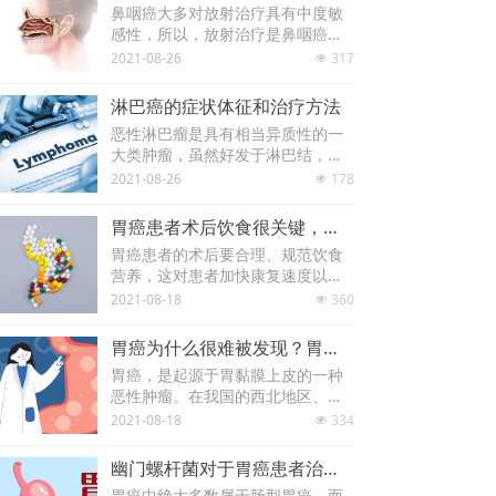
鼻咽癌大多对放射治疗具有中度敏
感性，所以，放射治疗是鼻咽癌治
疗的重要方法。患者如果是高分化
2021-08-26
317
넶
的鼻咽癌，且病程较晚，以及放疗
后有复发的情况，手术切除和化学
淋巴癌的症状体征和治疗方法
药物的治疗，都是必要的手段。
恶性淋巴瘤是具有相当异质性的一
大类肿瘤，虽然好发于淋巴结，但
是由于淋巴系统的分布特点，使得
2021-08-26
178
넶
淋巴瘤属于全身性疾病，几乎可以
侵犯到全身任何组织和器官
胃癌患者术后饮食很关键，有些食物不能碰
胃癌患者的术后要合理、规范饮食
营养，这对患者加快康复速度以及
减少术后的并发症都有很积极的影
2021-08-18
360
넶
响。
胃癌为什么很难被发现？胃癌的早期信号有哪些？
胃癌，是起源于胃黏膜上皮的一种
恶性肿瘤。在我国的西北地区、东
部沿海地区，胃癌的发病率相比其
2021-08-18
334
넶
他地区较高，发病年龄一般在50岁
以上，且男女发病率比为2：1。在
幽门螺杆菌对于胃癌患者治疗的意义
现代社会中，饮食结构改变，人们
胃癌中绝大多数属于肠型胃癌，而