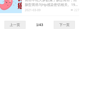
的工作压力增大，及幽门螺杆菌的
肠型胃癌与Hp感染密切相关。1998
感染等诸多因素影响，导致胃癌有
年，日本学者Watanabe等首先报
2021-03-09
227
年轻化的倾向。
넶
道了Hp感染的蒙古沙鼠可发生胃
癌，这是Hp感染可诱发胃癌的直接
证据
上一页
1
/
43
下一页