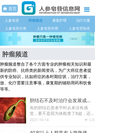
首页
首页
낀
끀
人参皂苷专题
人参皂苷
肿瘤频道
康复护理
治疗方案
人参皂苷分类
人参皂苷作用
人参皂苷快讯
肿瘤频道
康复护理
肿瘤频道
治疗方案
肿瘤频道整合了各个方面专业的肿瘤相关知识和最
新的防癌、抗癌类的新闻资讯，为广大癌症患者提
饮食调理
供专业知识，比如癌症的各时期症状，治疗方案，
放、化疗需要注意事项，康复期的辅助用药和饮食
健康快讯
等等。
每日养生
胆结石不及时治疗会发展成胆囊癌吗？
有的胆结石患者平时从来没有感
人参皂苷系列产品
觉，要不是因为体检查了B超，还真
没发觉它的存在。但毕竟也身体里
2021-10-14
326
넶
的异物，是不是只要有胆结石就得
联系我们
做手术把胆囊给切掉?
40岁以上人群常有上腹胀痛症状，应警惕胰腺癌发生